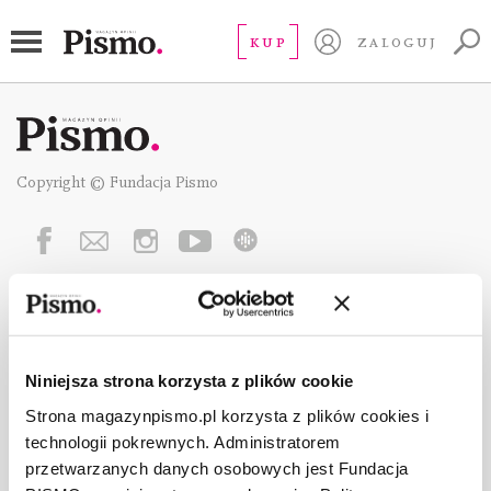
KUP
ZALOGUJ
Copyright © Fundacja Pismo
O „PIŚMIE”
ABOUT PISMO
FACT-CHECKING W „PIŚMIE”
Niniejsza strona korzysta z plików cookie
DLA OSÓB PISZĄCYCH
Strona magazynpismo.pl korzysta z plików cookies i
DLA REKLAMODAWCÓW
technologii pokrewnych. Administratorem
GDZIE KUPIĆ „PISMO”?
przetwarzanych danych osobowych jest Fundacja