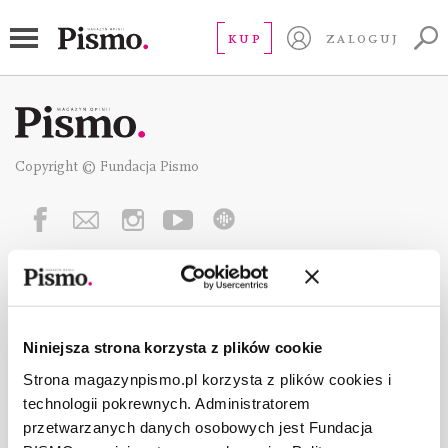
KUP
ZALOGUJ
Copyright © Fundacja Pismo
O „PIŚMIE”
ABOUT PISMO
FACT-CHECKING W „PIŚMIE”
Niniejsza strona korzysta z plików cookie
DLA OSÓB PISZĄCYCH
Strona magazynpismo.pl korzysta z plików cookies i
DLA REKLAMODAWCÓW
technologii pokrewnych. Administratorem
GDZIE KUPIĆ „PISMO”?
przetwarzanych danych osobowych jest Fundacja