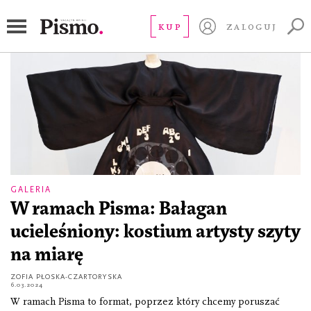
teledysk
KUP
ZALOGUJ
GALERIA
W ramach Pisma: Bałagan
ucieleśniony: kostium artysty szyty
na miarę
ZOFIA PŁOSKA-CZARTORYSKA
6.03.2024
W ramach Pisma to format, poprzez który chcemy poruszać