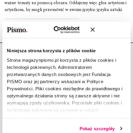
ważne tematy za pomocą obrazu. Oddajemy więc głos artystom i
artystkom, by mogli przemówić w swoim języku: języku sztuki.
Niniejsza strona korzysta z plików cookie
Strona magazynpismo.pl korzysta z plików cookies i
technologii pokrewnych. Administratorem
przetwarzanych danych osobowych jest Fundacja
Copyright © Fundacja Pismo
PISMO oraz jej partnerzy wskazani w Polityce
Prywatności. Pliki cookies niezbędne do prawidłowego i
optymalnego działania strony są zawsze aktywne i nie
wymagają zgody użytkownika. Pozostałe pliki cookies i
technologie pokrewne są używane w celach:
O „PIŚMIE”
funkcjonalnych, analitycznych, marketingowych oraz
ABOUT PISMO
prezentowania spersonalizowanych treści. Wyrażając
Pokaż szczegóły
FACT-CHECKING W „PIŚMIE”
dobrowolną zgodę na pliki cookies i technologie