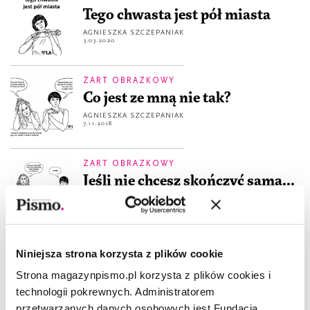
Tego chwasta jest pół miasta
AGNIESZKA SZCZEPANIAK
3.03.2020
ŻART OBRAZKOWY
Co jest ze mną nie tak?
AGNIESZKA SZCZEPANIAK
7.11.2018
ŻART OBRAZKOWY
Jeśli nie chcesz skończyć sama...
AGNIESZKA SZCZEPANIAK
7.11.2018
ŻART OBRAZKOWY
Niniejsza strona korzysta z plików cookie
Nie lubię ludzi
Strona magazynpismo.pl korzysta z plików cookies i
AGNIESZKA SZCZEPANIAK
7.11.2018
technologii pokrewnych. Administratorem
przetwarzanych danych osobowych jest Fundacja