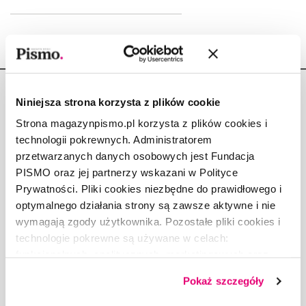
Niniejsza strona korzysta z plików cookie
Strona magazynpismo.pl korzysta z plików cookies i
technologii pokrewnych. Administratorem
Copyright © Fundacja Pismo
przetwarzanych danych osobowych jest Fundacja
PISMO oraz jej partnerzy wskazani w Polityce
Prywatności. Pliki cookies niezbędne do prawidłowego i
optymalnego działania strony są zawsze aktywne i nie
wymagają zgody użytkownika. Pozostałe pliki cookies i
O „PIŚMIE”
technologie pokrewne są używane w celach:
ABOUT PISMO
funkcjonalnych, analitycznych, marketingowych oraz
FACT-CHECKING W „PIŚMIE”
prezentowania spersonalizowanych treści. Wyrażając
Pokaż szczegóły
dobrowolną zgodę na pliki cookies i technologie
DLA OSÓB PISZĄCYCH
pokrewne, zgadzasz się na przechowywanie informacji
DLA REKLAMODAWCÓW