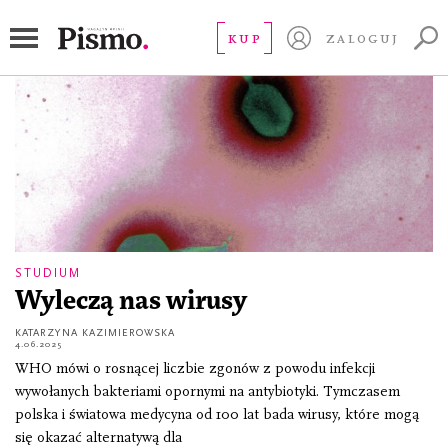
bakterie
KUP
ZALOGUJ
STUDIUM
Wyleczą nas wirusy
KATARZYNA KAZIMIEROWSKA
4.06.2025
WHO mówi o rosnącej liczbie zgonów z powodu infekcji
wywołanych bakteriami opornymi na antybiotyki. Tymczasem
polska i światowa medycyna od 100 lat bada wirusy, które mogą
się okazać alternatywą dla