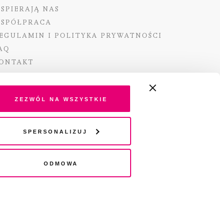
SPIERAJĄ NAS
SPÓŁPRACA
EGULAMIN I POLITYKA PRYWATNOŚCI
AQ
ONTAKT
Zezwól na wszystkie
ano ze środków Ministra Kultury i Dziedzictwa
Spersonalizuj
o pochodzących z Funduszu Promocji Kultury –
go funduszu celowego
Odmowa
wydania audio „Pisma” jest Radio 357.