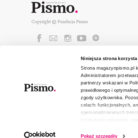
Copyright © Fundacja Pismo
Niniejsza strona korzysta
Fundację Pismo
wspierają:
Strona magazynpismo.pl ko
Administratorem przetwar
partnerzy wskazani w Poli
prawidłowego i optymalneg
zgody użytkownika. Pozost
celach: funkcjonalnych, a
spersonalizowanych treści
technologie pokrewne, zg
urządzeniu końcowym lub 
wszystkie lub niektóre pli
Pokaż szczegóły