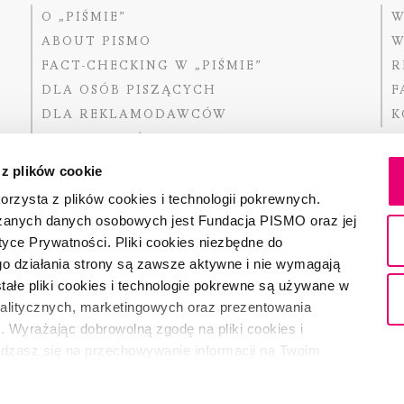
O „PIŚMIE”
W
ABOUT PISMO
W
FACT-CHECKING W „PIŚMIE”
R
DLA OSÓB PISZĄCYCH
F
DLA REKLAMODAWCÓW
K
GDZIE KUPIĆ „PISMO”?
 z plików cookie
rzysta z plików cookies i technologii pokrewnych.
zanych danych osobowych jest Fundacja PISMO oraz jej
Dofinansow
Narodoweg
tyce Prywatności. Pliki cookies niezbędne do
państwowe
o działania strony są zawsze aktywne i nie wymagają
ałe pliki cookies i technologie pokrewne są używane w
nalitycznych, marketingowych oraz prezentowania
Partnerem 
. Wyrażając dobrowolną zgodę na pliki cookies i
adzasz się na przechowywanie informacji na Twoim
dostęp do niego i przetwarzanie danych. Zgodę na
ki cookies i technologie pokrewne możesz w każdej chwili