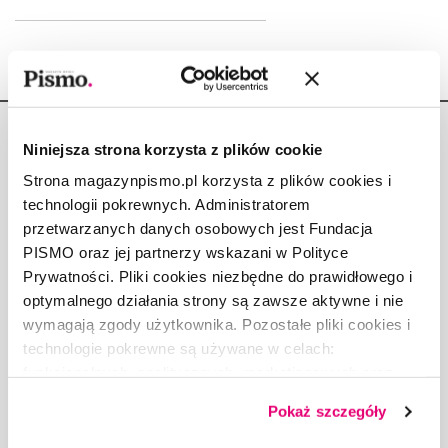
Niniejsza strona korzysta z plików cookie
Strona magazynpismo.pl korzysta z plików cookies i
technologii pokrewnych. Administratorem
Copyright © Fundacja Pismo
przetwarzanych danych osobowych jest Fundacja
PISMO oraz jej partnerzy wskazani w Polityce
Prywatności. Pliki cookies niezbędne do prawidłowego i
optymalnego działania strony są zawsze aktywne i nie
wymagają zgody użytkownika. Pozostałe pliki cookies i
O „PIŚMIE”
technologie pokrewne są używane w celach:
ABOUT PISMO
funkcjonalnych, analitycznych, marketingowych oraz
FACT-CHECKING W „PIŚMIE”
prezentowania spersonalizowanych treści. Wyrażając
Pokaż szczegóły
dobrowolną zgodę na pliki cookies i technologie
DLA OSÓB PISZĄCYCH
pokrewne, zgadzasz się na przechowywanie informacji
DLA REKLAMODAWCÓW