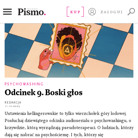
Dr Miłość
KUP
ZALOGUJ
PSYCHOWASHING
Odcinek 9. Boski głos
REDAKCJA
11.12.2025
Ustawienia hellingerowskie to tylko wierzchołek góry lodowej.
Posłuchaj dziewiątego odcinka audioserialu o psychowashingu, o
krzywdzie, którą wyrządzają pseudoterapeuci. O ludziach, którzy
dają się nabrać na psychościemę. I tych, którzy się