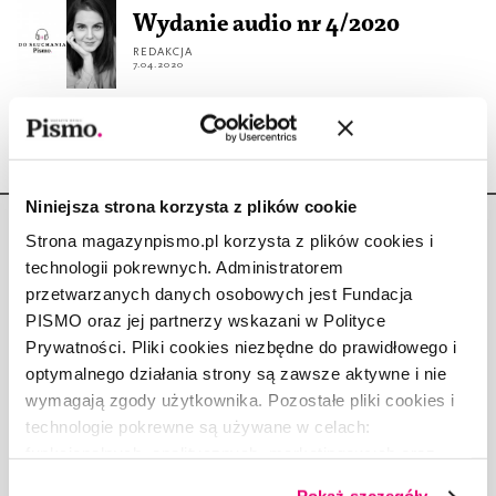
Wydanie audio nr 4/2020
REDAKCJA
7.04.2020
Niniejsza strona korzysta z plików cookie
Strona magazynpismo.pl korzysta z plików cookies i
technologii pokrewnych. Administratorem
przetwarzanych danych osobowych jest Fundacja
PISMO oraz jej partnerzy wskazani w Polityce
Copyright © Fundacja Pismo
Prywatności. Pliki cookies niezbędne do prawidłowego i
optymalnego działania strony są zawsze aktywne i nie
wymagają zgody użytkownika. Pozostałe pliki cookies i
technologie pokrewne są używane w celach:
funkcjonalnych, analitycznych, marketingowych oraz
O „PIŚMIE”
prezentowania spersonalizowanych treści. Wyrażając
ABOUT PISMO