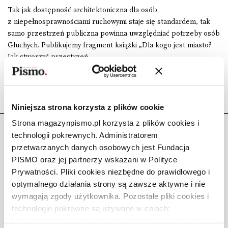
Tak jak dostępność architektoniczna dla osób
z niepełnosprawnościami ruchowymi staje się standardem, tak
samo przestrzeń publiczna powinna uwzględniać potrzeby osób
Głuchych. Publikujemy fragment książki „Dla kogo jest miasto?
Jak stworzyć przestrzeń,
Niniejsza strona korzysta z plików cookie
Strona magazynpismo.pl korzysta z plików cookies i
technologii pokrewnych. Administratorem
przetwarzanych danych osobowych jest Fundacja
PISMO oraz jej partnerzy wskazani w Polityce
Prywatności. Pliki cookies niezbędne do prawidłowego i
Copyright © Fundacja Pismo
optymalnego działania strony są zawsze aktywne i nie
wymagają zgody użytkownika. Pozostałe pliki cookies i
technologie pokrewne są używane w celach:
funkcjonalnych, analitycznych, marketingowych oraz