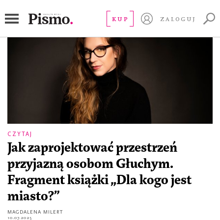
osoby Głuche
KUP
ZALOGUJ
CZYTAJ
Jak zaprojektować przestrzeń
przyjazną osobom Głuchym.
Fragment książki „Dla kogo jest
miasto?”
MAGDALENA MILERT
10.07.2025