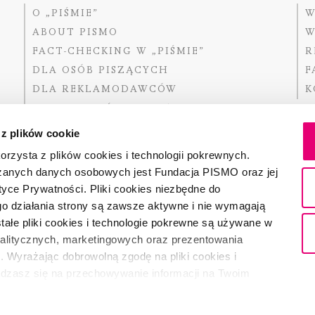
O „PIŚMIE”
W
ABOUT PISMO
W
FACT-CHECKING W „PIŚMIE”
R
DLA OSÓB PISZĄCYCH
F
DLA REKLAMODAWCÓW
K
GDZIE KUPIĆ „PISMO”?
 z plików cookie
rzysta z plików cookies i technologii pokrewnych.
zanych danych osobowych jest Fundacja PISMO oraz jej
Dofinansow
Narodoweg
tyce Prywatności. Pliki cookies niezbędne do
państwowe
o działania strony są zawsze aktywne i nie wymagają
ałe pliki cookies i technologie pokrewne są używane w
nalitycznych, marketingowych oraz prezentowania
Partnerem 
. Wyrażając dobrowolną zgodę na pliki cookies i
adzasz się na przechowywanie informacji na Twoim
dostęp do niego i przetwarzanie danych. Zgodę na
ki cookies i technologie pokrewne możesz w każdej chwili