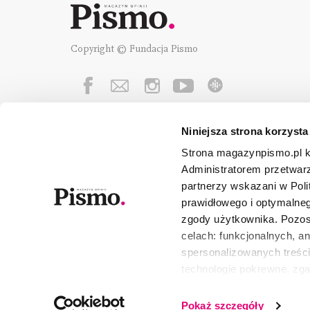
Copyright © Fundacja Pismo
Niniejsza strona korzysta
Fundację Pismo
wspierają:
Strona magazynpismo.pl ko
Administratorem przetwar
partnerzy wskazani w Poli
prawidłowego i optymalneg
zgody użytkownika. Pozost
celach: funkcjonalnych, a
spersonalizowanych treści
technologie pokrewne, zg
urządzeniu końcowym lub 
wszystkie lub niektóre pli
Pokaż szczegóły