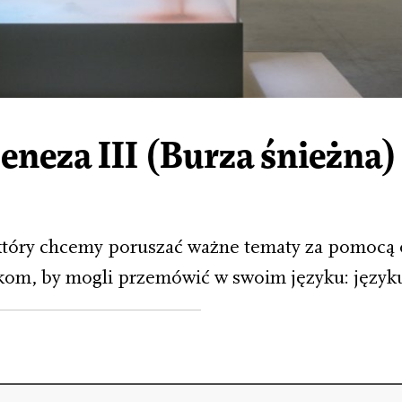
neza III (Burza śnieżna)
który chcemy poruszać ważne tematy za pomocą 
kom, by mogli przemówić w swoim języku: języku