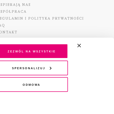
SPIERAJĄ NAS
SPÓŁPRACA
EGULAMIN I POLITYKA PRYWATNOŚCI
AQ
ONTAKT
Zezwól na wszystkie
ano ze środków Ministra Kultury i Dziedzictwa
Spersonalizuj
o pochodzących z Funduszu Promocji Kultury –
go funduszu celowego
Odmowa
wydania audio „Pisma” jest Radio 357.