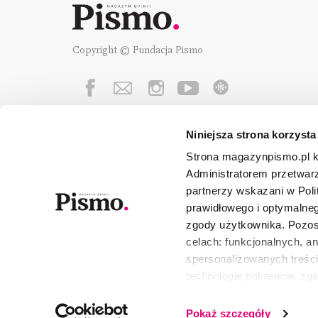
Copyright © Fundacja Pismo
Niniejsza strona korzysta
Fundację Pismo
wspierają:
Strona magazynpismo.pl ko
Administratorem przetwar
partnerzy wskazani w Poli
prawidłowego i optymalneg
zgody użytkownika. Pozost
celach: funkcjonalnych, a
spersonalizowanych treści
technologie pokrewne, zg
urządzeniu końcowym lub 
wszystkie lub niektóre pli
Pokaż szczegóły