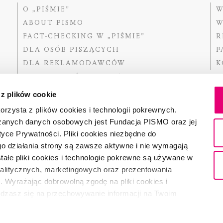
O „PIŚMIE”
W
ABOUT PISMO
W
FACT-CHECKING W „PIŚMIE”
R
DLA OSÓB PISZĄCYCH
F
DLA REKLAMODAWCÓW
K
GDZIE KUPIĆ „PISMO”?
 z plików cookie
rzysta z plików cookies i technologii pokrewnych.
zanych danych osobowych jest Fundacja PISMO oraz jej
Dofinansow
Narodoweg
tyce Prywatności. Pliki cookies niezbędne do
państwowe
o działania strony są zawsze aktywne i nie wymagają
ałe pliki cookies i technologie pokrewne są używane w
nalitycznych, marketingowych oraz prezentowania
Partnerem 
. Wyrażając dobrowolną zgodę na pliki cookies i
adzasz się na przechowywanie informacji na Twoim
dostęp do niego i przetwarzanie danych. Zgodę na
ki cookies i technologie pokrewne możesz w każdej chwili