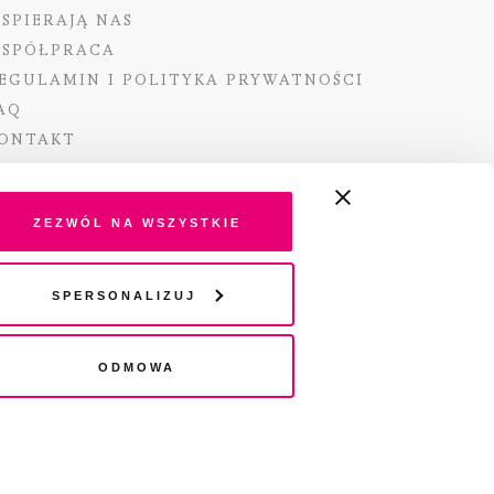
SPIERAJĄ NAS
SPÓŁPRACA
EGULAMIN I POLITYKA PRYWATNOŚCI
AQ
ONTAKT
Zezwól na wszystkie
ano ze środków Ministra Kultury i Dziedzictwa
Spersonalizuj
o pochodzących z Funduszu Promocji Kultury –
go funduszu celowego
Odmowa
wydania audio „Pisma” jest Radio 357.