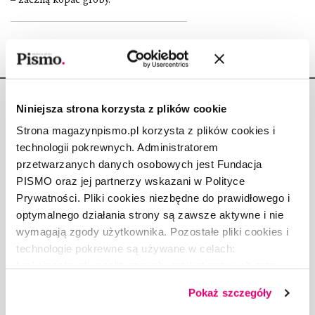
Niniejsza strona korzysta z plików cookie
Strona magazynpismo.pl korzysta z plików cookies i
technologii pokrewnych. Administratorem
Copyright © Fundacja Pismo
przetwarzanych danych osobowych jest Fundacja
PISMO oraz jej partnerzy wskazani w Polityce
Prywatności. Pliki cookies niezbędne do prawidłowego i
optymalnego działania strony są zawsze aktywne i nie
wymagają zgody użytkownika. Pozostałe pliki cookies i
O „PIŚMIE”
technologie pokrewne są używane w celach:
ABOUT PISMO
funkcjonalnych, analitycznych, marketingowych oraz
prezentowania spersonalizowanych treści. Wyrażając
FACT-CHECKING W „PIŚMIE”
Pokaż szczegóły
dobrowolną zgodę na pliki cookies i technologie
DLA OSÓB PISZĄCYCH