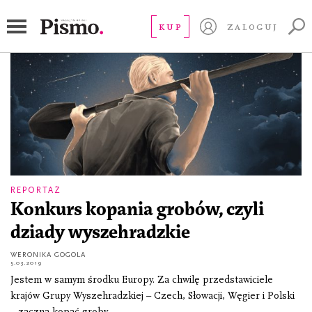
Weronika Gogola
KUP
ZALOGUJ
REPORTAŻ
Konkurs kopania grobów, czyli
dziady wyszehradzkie
WERONIKA GOGOLA
5.03.2019
Jestem w samym środku Europy. Za chwilę przedstawiciele
krajów Grupy Wyszehradzkiej – Czech, Słowacji, Węgier i Polski
– zaczną kopać groby.