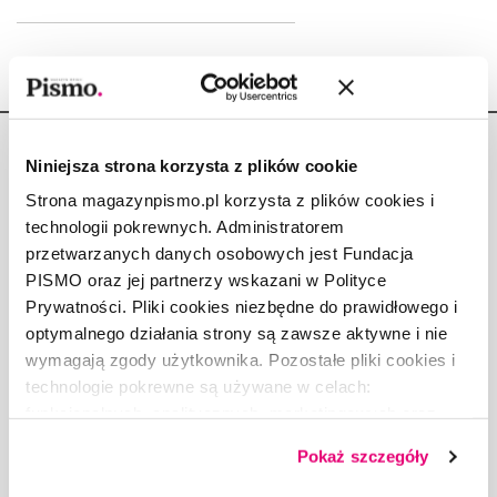
Niniejsza strona korzysta z plików cookie
Strona magazynpismo.pl korzysta z plików cookies i
technologii pokrewnych. Administratorem
Copyright © Fundacja Pismo
przetwarzanych danych osobowych jest Fundacja
PISMO oraz jej partnerzy wskazani w Polityce
Prywatności. Pliki cookies niezbędne do prawidłowego i
optymalnego działania strony są zawsze aktywne i nie
wymagają zgody użytkownika. Pozostałe pliki cookies i
O „PIŚMIE”
technologie pokrewne są używane w celach:
ABOUT PISMO
funkcjonalnych, analitycznych, marketingowych oraz
FACT-CHECKING W „PIŚMIE”
prezentowania spersonalizowanych treści. Wyrażając
Pokaż szczegóły
dobrowolną zgodę na pliki cookies i technologie
DLA OSÓB PISZĄCYCH
pokrewne, zgadzasz się na przechowywanie informacji
DLA REKLAMODAWCÓW