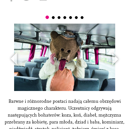
◥
◥
Poprzedni
Nastę
Barwne i różnorodne postaci nadają całemu obrzędowi
magicznego charakteru. Uczestnicy odgrywają
następujących bohaterów: koza, koń, diabeł, mężczyzna
przebrany za kobietę, para młoda, dziad i baba, kominiarz,
niedźwiedź, strażak, policjant, żołnierz, śmierć z kosą,