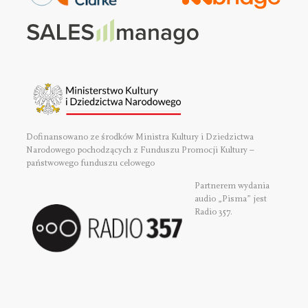
Dofinansowano ze środków Ministra Kultury i Dziedzictwa
Narodowego pochodzących z Funduszu Promocji Kultury –
państwowego funduszu celowego
Partnerem wydania
audio „Pisma” jest
Radio 357.