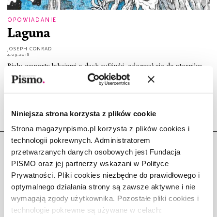
OPOWIADANIE
Laguna
JOSEPH CONRAD
4.09.2018
Biały, wsparty łokciami o dach rufówki, odezwał się do sternika: –
Zatrzymamy się na noc na polanie u Arsata.
Niniejsza strona korzysta z plików cookie
Strona magazynpismo.pl korzysta z plików cookies i
technologii pokrewnych. Administratorem
przetwarzanych danych osobowych jest Fundacja
PISMO oraz jej partnerzy wskazani w Polityce
Prywatności. Pliki cookies niezbędne do prawidłowego i
optymalnego działania strony są zawsze aktywne i nie
Copyright © Fundacja Pismo
wymagają zgody użytkownika. Pozostałe pliki cookies i
technologie pokrewne są używane w celach: