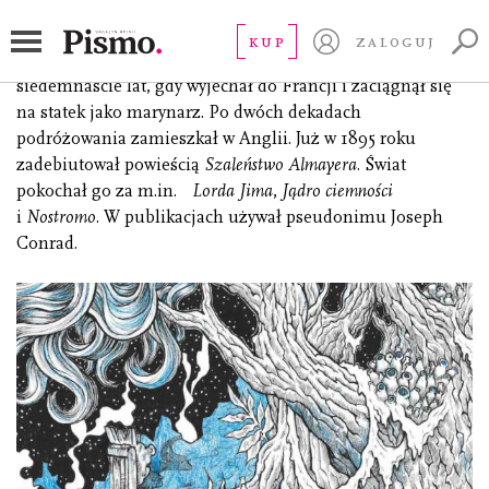
Conrad Joseph
KUP
ZALOGUJ
Józef Teodor Konrad Korzeniowski (ur. 1857). Miał
siedemnaście lat, gdy wyjechał do Francji i zaciągnął się
na statek jako marynarz. Po dwóch dekadach
podróżowania zamieszkał w Anglii. Już w 1895 roku
zadebiutował powieścią
Szaleństwo Almayera.
Świat
pokochał go za m.in.
Lorda Jima
,
Jądro ciemności
i
Nostromo
. W publikacjach używał pseudonimu Joseph
Conrad.