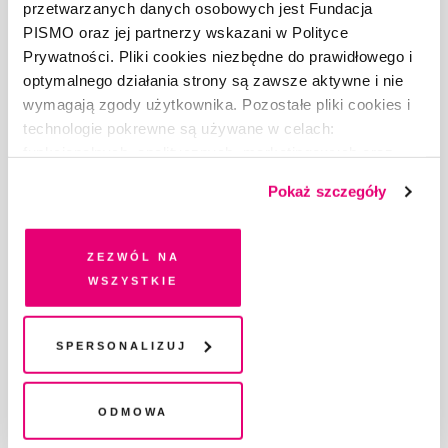
DLA REKLAMODAWCÓW
przetwarzanych danych osobowych jest Fundacja
PISMO oraz jej partnerzy wskazani w Polityce
GDZIE KUPIĆ „PISMO”?
Prywatności. Pliki cookies niezbędne do prawidłowego i
WSPIERAJĄ NAS
optymalnego działania strony są zawsze aktywne i nie
WSPÓŁPRACA
wymagają zgody użytkownika. Pozostałe pliki cookies i
REGULAMIN I POLITYKA PRYWATNOŚCI
technologie pokrewne są używane w celach:
FAQ
funkcjonalnych, analitycznych, marketingowych oraz
KONTAKT
prezentowania spersonalizowanych treści. Wyrażając
Pokaż szczegóły
dobrowolną zgodę na pliki cookies i technologie
pokrewne, zgadzasz się na przechowywanie informacji
Fundację Pismo
wspierają:
na Twoim urządzeniu końcowym lub dostęp do niego i
Zezwól na
przetwarzanie danych. Zgodę na wszystkie lub niektóre
wszystkie
pliki cookies i technologie pokrewne możesz w każdej
chwili wycofać lub ponowić w zakładce "Ustawienia
plików cookie". Wycofanie zgody nie wpływa na
Spersonalizuj
legalność przetwarzania danych przed jej wycofaniem
Odmowa