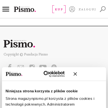
społeczeństwo
KUP
ZALOGUJ
Copyright © Fundacja Pismo
O „PIŚMIE”
ABOUT PISMO
Niniejsza strona korzysta z plików cookie
FACT-CHECKING W „PIŚMIE”
Strona magazynpismo.pl korzysta z plików cookies i
DLA OSÓB PISZĄCYCH
technologii pokrewnych. Administratorem