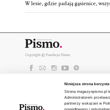
W lesie, gdzie padają gąsienice, wsz
Copyright © Fundacja Pismo
Niniejsza strona korzysta
Fundację Pismo
wspierają:
Strona magazynpismo.pl ko
Administratorem przetwar
partnerzy wskazani w Poli
prawidłowego i optymalneg