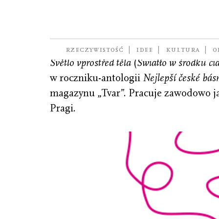
Srbová Jitka N.
(ur. 1976), poetka i redaktorka, trzec
RZECZYWISTOŚĆ
IDEE
KULTURA
O
Světlo vprostřed těla
(
Światło w środku ci
w roczniku-antologii
Nejlepší české bá
magazynu „Tvar”. Pracuje zawodowo j
Pragi.