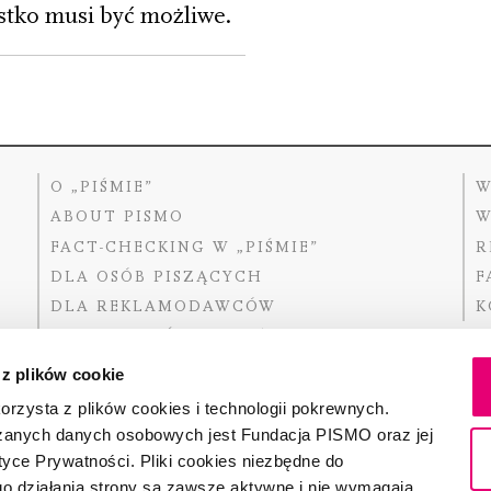
ystko musi być możliwe.
O „PIŚMIE”
W
ABOUT PISMO
W
FACT-CHECKING W „PIŚMIE”
R
DLA OSÓB PISZĄCYCH
F
DLA REKLAMODAWCÓW
K
GDZIE KUPIĆ „PISMO”?
 z plików cookie
rzysta z plików cookies i technologii pokrewnych.
zanych danych osobowych jest Fundacja PISMO oraz jej
Dofinansow
Narodoweg
tyce Prywatności. Pliki cookies niezbędne do
państwowe
o działania strony są zawsze aktywne i nie wymagają