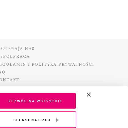
SPIERAJĄ NAS
SPÓŁPRACA
EGULAMIN I POLITYKA PRYWATNOŚCI
AQ
ONTAKT
Zezwól na wszystkie
ano ze środków Ministra Kultury i Dziedzictwa
Spersonalizuj
o pochodzących z Funduszu Promocji Kultury –
go funduszu celowego