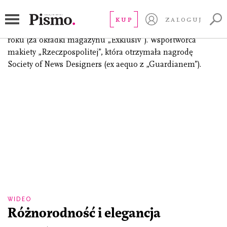
Tyczyński Karol
KUP
ZALOGUJ
Zdobywca I nagrody konkursu Grand Front w 2008 i 2009
roku (za okładki magazynu „Exklusiv”). Współtwórca
makiety „Rzeczpospolitej”, która otrzymała nagrodę
Society of News Designers (ex aequo z „Guardianem”).
WIDEO
Różnorodność i elegancja