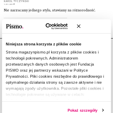
KAROL TYCZYŃSKI
1.01.2018
Nie narzucamy jednego stylu, stawiamy na różnorodność.
Niniejsza strona korzysta z plików cookie
Strona magazynpismo.pl korzysta z plików cookies i
technologii pokrewnych. Administratorem
przetwarzanych danych osobowych jest Fundacja
Copyright © Fundacja Pismo
PISMO oraz jej partnerzy wskazani w Polityce
Prywatności. Pliki cookies niezbędne do prawidłowego i
optymalnego działania strony są zawsze aktywne i nie
wymagają zgody użytkownika. Pozostałe pliki cookies i
technologie pokrewne są używane w celach:
O „PIŚMIE”
funkcjonalnych, analitycznych, marketingowych oraz
ABOUT PISMO
prezentowania spersonalizowanych treści. Wyrażając
Pokaż szczegóły
FACT-CHECKING W „PIŚMIE”
dobrowolną zgodę na pliki cookies i technologie