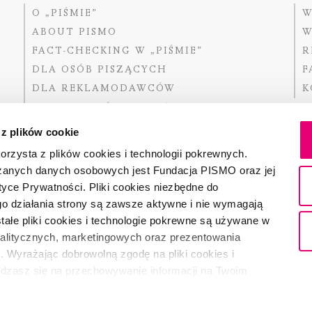
O „PIŚMIE”
W
ABOUT PISMO
W
FACT-CHECKING W „PIŚMIE”
R
DLA OSÓB PISZĄCYCH
F
DLA REKLAMODAWCÓW
K
GDZIE KUPIĆ „PISMO”?
 z plików cookie
rzysta z plików cookies i technologii pokrewnych.
zanych danych osobowych jest Fundacja PISMO oraz jej
Dofinansow
Narodoweg
tyce Prywatności. Pliki cookies niezbędne do
państwowe
o działania strony są zawsze aktywne i nie wymagają
ałe pliki cookies i technologie pokrewne są używane w
nalitycznych, marketingowych oraz prezentowania
Partnerem 
. Wyrażając dobrowolną zgodę na pliki cookies i
adzasz się na przechowywanie informacji na Twoim
dostęp do niego i przetwarzanie danych. Zgodę na
ki cookies i technologie pokrewne możesz w każdej chwili