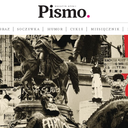
r
BRAZ
SOCZEWKA
HUMOR
CYKLE
MIESIĘCZNIK