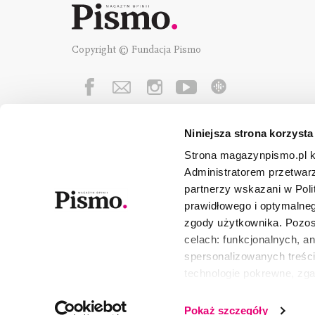
Copyright © Fundacja Pismo
Niniejsza strona korzysta
Fundację Pismo
wspierają:
Strona magazynpismo.pl ko
Administratorem przetwar
partnerzy wskazani w Poli
prawidłowego i optymalneg
zgody użytkownika. Pozost
celach: funkcjonalnych, a
spersonalizowanych treści
technologie pokrewne, zg
urządzeniu końcowym lub 
wszystkie lub niektóre pli
Pokaż szczegóły