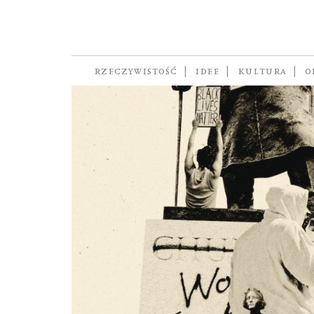
Black Lives Matte
RZECZYWISTOŚĆ
IDEE
KULTURA
O