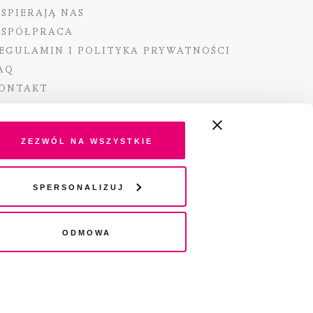
SPIERAJĄ NAS
SPÓŁPRACA
EGULAMIN I POLITYKA PRYWATNOŚCI
AQ
ONTAKT
Zezwól na wszystkie
ano ze środków Ministra Kultury i Dziedzictwa
Spersonalizuj
o pochodzących z Funduszu Promocji Kultury –
go funduszu celowego
Odmowa
wydania audio „Pisma” jest Radio 357.