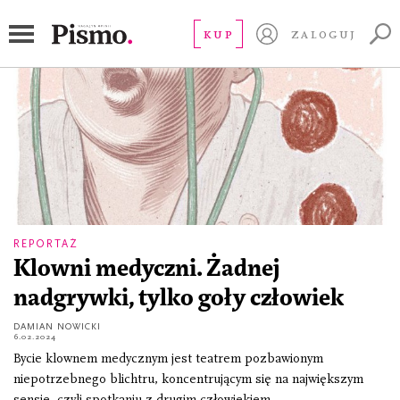
clown
KUP
ZALOGUJ
REPORTAŻ
Klowni medyczni. Żadnej
nadgrywki, tylko goły człowiek
DAMIAN NOWICKI
6.02.2024
Bycie klownem medycznym jest teatrem pozbawionym
niepotrzebnego blichtru, koncentrującym się na największym
sensie, czyli spotkaniu z drugim człowiekiem.