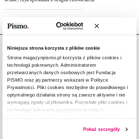
Niniejsza strona korzysta z plików cookie
Strona magazynpismo.pl korzysta z plików cookies i
technologii pokrewnych. Administratorem
Copyright © Fundacja Pismo
przetwarzanych danych osobowych jest Fundacja
PISMO oraz jej partnerzy wskazani w Polityce
Prywatności. Pliki cookies niezbędne do prawidłowego i
optymalnego działania strony są zawsze aktywne i nie
wymagają zgody użytkownika. Pozostałe pliki cookies i
O „PIŚMIE”
technologie pokrewne są używane w celach:
ABOUT PISMO
funkcjonalnych, analitycznych, marketingowych oraz
prezentowania spersonalizowanych treści. Wyrażając
FACT-CHECKING W „PIŚMIE”
Pokaż szczegóły
dobrowolną zgodę na pliki cookies i technologie
DLA OSÓB PISZĄCYCH