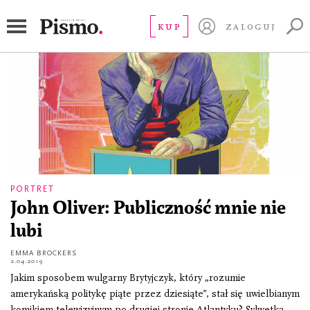
Emma Brockers
KUP
ZALOGUJ
PORTRET
John Oliver: Publiczność mnie nie
lubi
EMMA BROCKERS
2.04.2019
Jakim sposobem wulgarny Brytyjczyk, który „rozumie
amerykańską politykę piąte przez dziesiąte”, stał się uwielbianym
komikiem telewizyjnym po drugiej stronie Atlantyku? Sylwetka