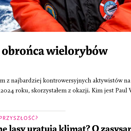
 i obrońca wielorybów
m z najbardziej kontrowersyjnych aktywistów na
 2024 roku, skorzystałem z okazji. Kim jest Paul
 PRZYSZŁOŚĆ?
e lasy uratują klimat? O zasys