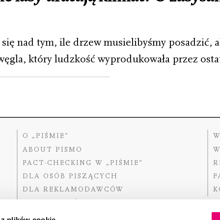
e się nad tym, ile drzew musielibyśmy posadzić, 
węgla, który ludzkość wyprodukowała przez ostatn
O „PIŚMIE”
W
ABOUT PISMO
W
FACT-CHECKING W „PIŚMIE”
R
DLA OSÓB PISZĄCYCH
F
DLA REKLAMODAWCÓW
K
GDZIE KUPIĆ „PISMO”?
 z plików cookie