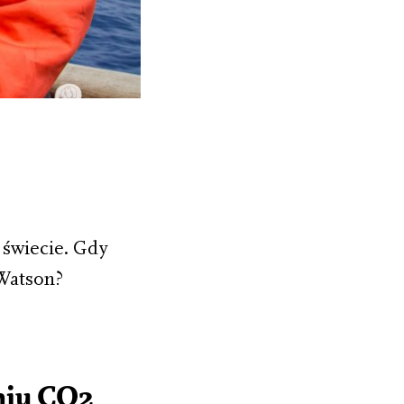
 świecie. Gdy
 Watson?
aniu CO2