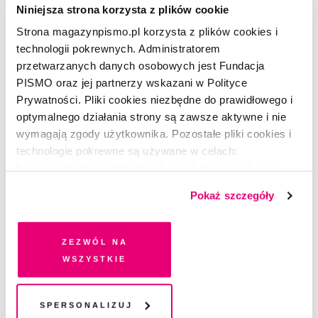
Niniejsza strona korzysta z plików cookie
Strona magazynpismo.pl korzysta z plików cookies i
technologii pokrewnych. Administratorem
przetwarzanych danych osobowych jest Fundacja
PISMO oraz jej partnerzy wskazani w Polityce
Prywatności. Pliki cookies niezbędne do prawidłowego i
optymalnego działania strony są zawsze aktywne i nie
wymagają zgody użytkownika. Pozostałe pliki cookies i
technologie pokrewne są używane w celach:
ŻART OBRAZKOWY
funkcjonalnych, analitycznych, marketingowych oraz
Zalety bujania się w hamaku
prezentowania spersonalizowanych treści. Wyrażając
Pokaż szczegóły
dobrowolną zgodę na pliki cookies i technologie
GOSIA KONIECZNA
pokrewne, zgadzasz się na przechowywanie informacji
na Twoim urządzeniu końcowym lub dostęp do niego i
Zezwól na
przetwarzanie danych. Zgodę na wszystkie lub niektóre
wszystkie
pliki cookies i technologie pokrewne możesz w każdej
POLECAMY
chwili wycofać lub ponowić w zakładce "Ustawienia
Zamów wydanie specjalne
plików cookie". Wycofanie zgody nie wpływa na
Spersonalizuj