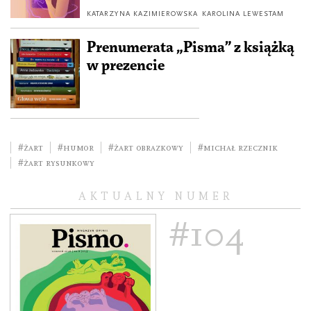
KATARZYNA KAZIMIEROWSKA
KAROLINA LEWESTAM
Prenumerata „Pisma” z książką
w prezencie
#żart
#humor
#żart obrazkowy
#Michał Rzecznik
#żart rysunkowy
AKTUALNY NUMER
#104