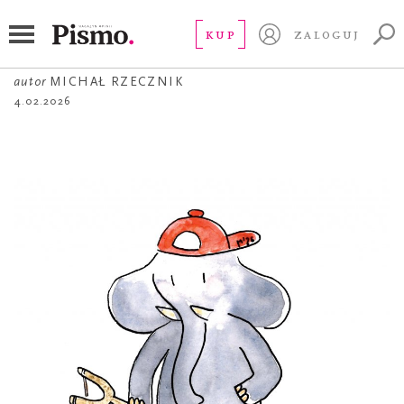
ŻART OBRAZKOWY
Éléphant terrible
KUP
ZALOGUJ
autor
MICHAŁ RZECZNIK
4.02.2026