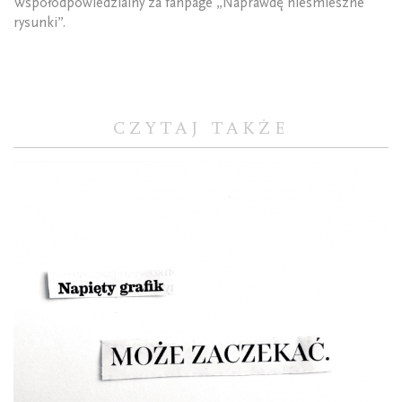
Współodpowiedzialny za fanpage „Naprawdę nieśmieszne
rysunki”.
CZYTAJ TAKŻE