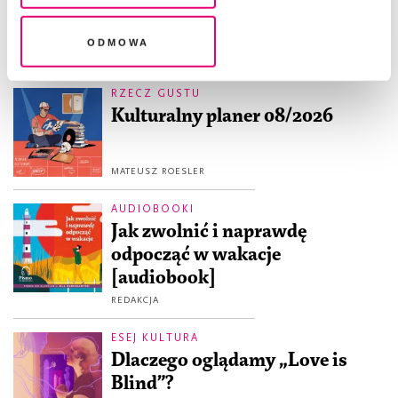
legalność przetwarzania danych przed jej wycofaniem
„Wokół miłości”
Odmowa
RZECZ GUSTU
Kulturalny planer 08/2026
MATEUSZ ROESLER
AUDIOBOOKI
Jak zwolnić i naprawdę
odpocząć w wakacje
[audiobook]
REDAKCJA
ESEJ KULTURA
Dlaczego oglądamy „Love is
Blind”?