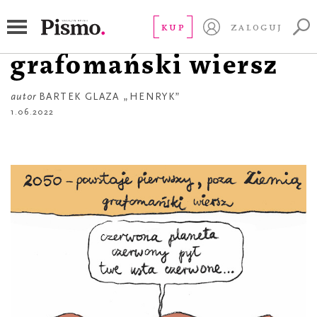
ŻART OBRAZKOWY
Pierwszy
KUP
ZALOGUJ
grafomański wiersz
autor
BARTEK GLAZA „HENRYK”
1.06.2022