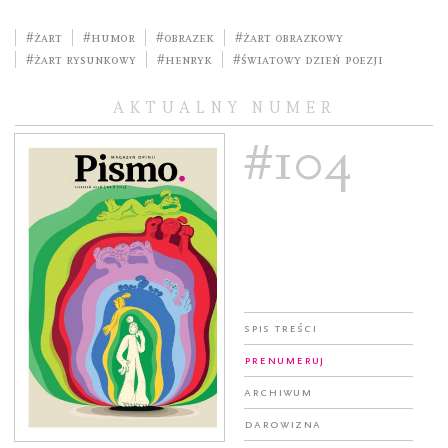
#żart
#humor
#obrazek
#żart obrazkowy
#żart rysunkowy
#Henryk
#Światowy Dzień Poezji
AKTUALNY NUMER
#104
Spis treści
Prenumeruj
Archiwum
Darowizna