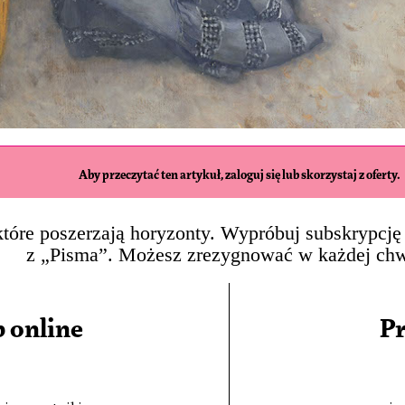
Aby przeczytać ten artykuł, zaloguj się lub skorzystaj z oferty.
, które poszerzają horyzonty. Wypróbuj subskrypcję 
z „Pisma”. Możesz zrezygnować w każdej chw
 online
P