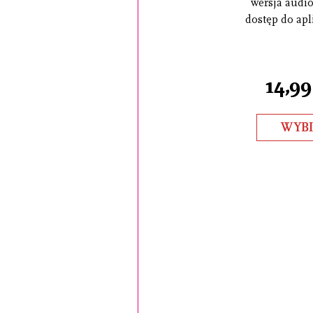
wersja audio 
dostęp do apli
14,99
WYB