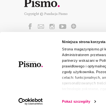
Copyright © Fundacja Pismo
Niniejsza strona korzysta
Fundację Pismo
wspierają:
Strona magazynpismo.pl ko
Administratorem przetwar
partnerzy wskazani w Poli
prawidłowego i optymalneg
zgody użytkownika. Pozost
celach: funkcjonalnych, a
spersonalizowanych treści
technologie pokrewne, zg
urządzeniu końcowym lub 
wszystkie lub niektóre pli
Pokaż szczegóły
wycofać lub ponowić w zak