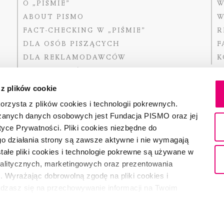
O „PIŚMIE”
W
ABOUT PISMO
W
FACT-CHECKING W „PIŚMIE”
R
DLA OSÓB PISZĄCYCH
F
DLA REKLAMODAWCÓW
K
GDZIE KUPIĆ „PISMO”?
 z plików cookie
rzysta z plików cookies i technologii pokrewnych.
zanych danych osobowych jest Fundacja PISMO oraz jej
Dofinansow
tyce Prywatności. Pliki cookies niezbędne do
Narodoweg
państwowe
o działania strony są zawsze aktywne i nie wymagają
ałe pliki cookies i technologie pokrewne są używane w
nalitycznych, marketingowych oraz prezentowania
Partnerem 
. Wyrażając dobrowolną zgodę na pliki cookies i
adzasz się na przechowywanie informacji na Twoim
dostęp do niego i przetwarzanie danych. Zgodę na
ki cookies i technologie pokrewne możesz w każdej chwili
ładce "Ustawienia plików cookie". Wycofanie zgody nie