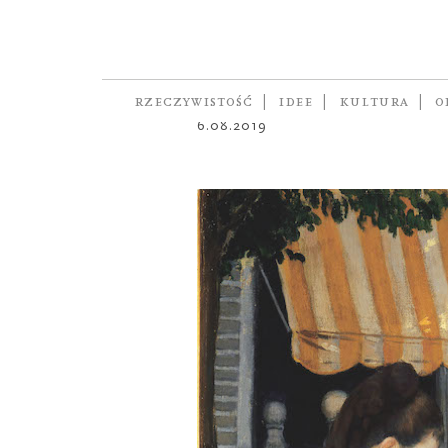
ŻART OBRAZKOWY
Mene, tekel
autor
SZTUCZNE FIOŁKI
RZECZYWISTOŚĆ
IDEE
KULTURA
O
6.08.2019