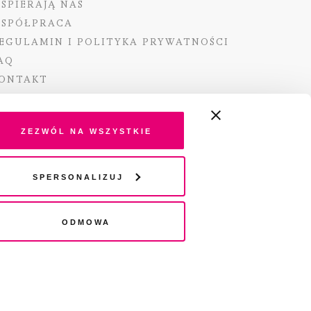
SPIERAJĄ NAS
SPÓŁPRACA
EGULAMIN I POLITYKA PRYWATNOŚCI
AQ
ONTAKT
Zezwól na wszystkie
ano ze środków Ministra Kultury i Dziedzictwa
Spersonalizuj
o pochodzących z Funduszu Promocji Kultury –
go funduszu celowego
Odmowa
wydania audio „Pisma” jest Radio 357.