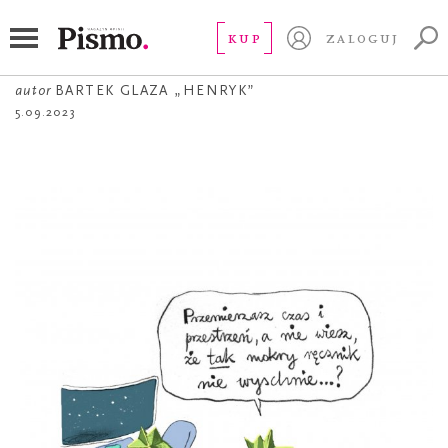
ŻART OBRAZKOWY
Podstawowa wiedza
KUP
ZALOGUJ
autor
BARTEK GLAZA „HENRYK”
5.09.2023