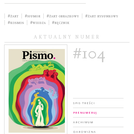
#żart
#humor
#żart obrazkowy
#żart rysunkowy
#kosmos
#wiedza
#ręcznik
AKTUALNY NUMER
#104
Spis treści
Prenumeruj
Archiwum
Darowizna