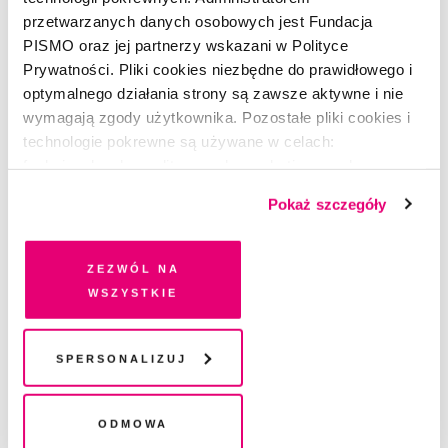
przetwarzanych danych osobowych jest Fundacja
PISMO oraz jej partnerzy wskazani w Polityce
Prywatności. Pliki cookies niezbędne do prawidłowego i
optymalnego działania strony są zawsze aktywne i nie
wymagają zgody użytkownika. Pozostałe pliki cookies i
technologie pokrewne są używane w celach:
funkcjonalnych, analitycznych, marketingowych oraz
prezentowania spersonalizowanych treści. Wyrażając
Pokaż szczegóły
dobrowolną zgodę na pliki cookies i technologie
pokrewne, zgadzasz się na przechowywanie informacji
na Twoim urządzeniu końcowym lub dostęp do niego i
Zezwól na
przetwarzanie danych. Zgodę na wszystkie lub niektóre
wszystkie
pliki cookies i technologie pokrewne możesz w każdej
ŻART OBRAZKOWY
chwili wycofać lub ponowić w zakładce "Ustawienia
Nadbagaż w głowie
plików cookie". Wycofanie zgody nie wpływa na
Spersonalizuj
legalność przetwarzania danych przed jej wycofaniem
GOSIA KONIECZNA
Odmowa