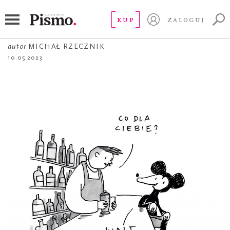
ŻART OBRAZKOWY
Walt Disney na lodzie
KUP
ZALOGUJ
autor
MICHAŁ RZECZNIK
10.05.2023