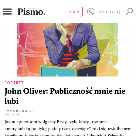
John Oliver
KUP
ZALOGUJ
PORTRET
John Oliver: Publiczność mnie nie
lubi
EMMA BROCKERS
2.04.2019
Jakim sposobem wulgarny Brytyjczyk, który „rozumie
amerykańską politykę piąte przez dziesiąte”, stał się uwielbianym
komikiem telewizyjnym po drugiej stronie Atlantyku? Sylwetka