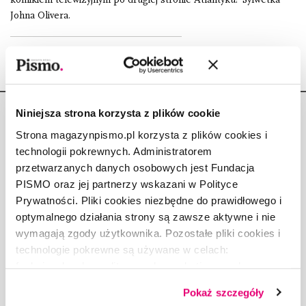
Johna Olivera.
Niniejsza strona korzysta z plików cookie
Strona magazynpismo.pl korzysta z plików cookies i
technologii pokrewnych. Administratorem
przetwarzanych danych osobowych jest Fundacja
Copyright © Fundacja Pismo
PISMO oraz jej partnerzy wskazani w Polityce
Prywatności. Pliki cookies niezbędne do prawidłowego i
optymalnego działania strony są zawsze aktywne i nie
wymagają zgody użytkownika. Pozostałe pliki cookies i
technologie pokrewne są używane w celach:
O „PIŚMIE”
funkcjonalnych, analitycznych, marketingowych oraz
ABOUT PISMO
prezentowania spersonalizowanych treści. Wyrażając
FACT-CHECKING W „PIŚMIE”
Pokaż szczegóły
dobrowolną zgodę na pliki cookies i technologie