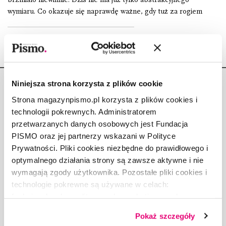
wymiaru. Co okazuje się naprawdę ważne, gdy tuż za rogiem
Niniejsza strona korzysta z plików cookie
Strona magazynpismo.pl korzysta z plików cookies i
technologii pokrewnych. Administratorem
przetwarzanych danych osobowych jest Fundacja
Copyright © Fundacja Pismo
PISMO oraz jej partnerzy wskazani w Polityce
Prywatności. Pliki cookies niezbędne do prawidłowego i
optymalnego działania strony są zawsze aktywne i nie
wymagają zgody użytkownika. Pozostałe pliki cookies i
technologie pokrewne są używane w celach:
O „PIŚMIE”
funkcjonalnych, analitycznych, marketingowych oraz
ABOUT PISMO
prezentowania spersonalizowanych treści. Wyrażając
FACT-CHECKING W „PIŚMIE”
Pokaż szczegóły
dobrowolną zgodę na pliki cookies i technologie