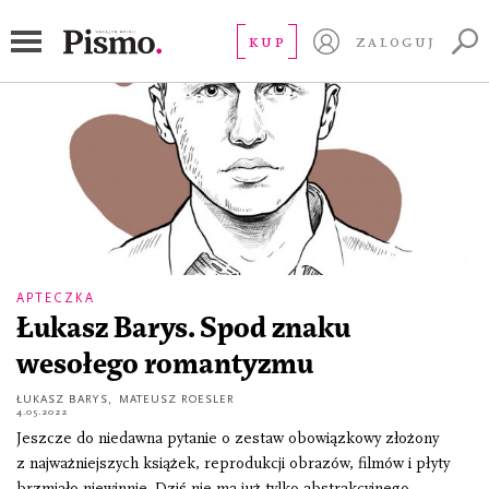
Kości które nosisz w kieszeni
KUP
ZALOGUJ
APTECZKA
Łukasz Barys. Spod znaku
wesołego romantyzmu
ŁUKASZ BARYS
,
MATEUSZ ROESLER
4.05.2022
Jeszcze do niedawna pytanie o zestaw obowiązkowy złożony
z najważniejszych książek, reprodukcji obrazów, filmów i płyty
brzmiało niewinnie. Dziś nie ma już tylko abstrakcyjnego