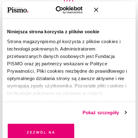
Niniejsza strona korzysta z plików cookie
POEZJA
Morze wracające
Strona magazynpismo.pl korzysta z plików cookies i
technologii pokrewnych. Administratorem
KRZYSZTOF KAMIL BACZYŃSKI
przetwarzanych danych osobowych jest Fundacja
PISMO oraz jej partnerzy wskazani w Polityce
Prywatności. Pliki cookies niezbędne do prawidłowego i
optymalnego działania strony są zawsze aktywne i nie
wymagają zgody użytkownika. Pozostałe pliki cookies i
technologie pokrewne są używane w celach:
funkcjonalnych, analitycznych, marketingowych oraz
prezentowania spersonalizowanych treści. Wyrażając
Pokaż szczegóły
dobrowolną zgodę na pliki cookies i technologie
pokrewne, zgadzasz się na przechowywanie informacji
na Twoim urządzeniu końcowym lub dostęp do niego i
Zezwól na
przetwarzanie danych. Zgodę na wszystkie lub niektóre