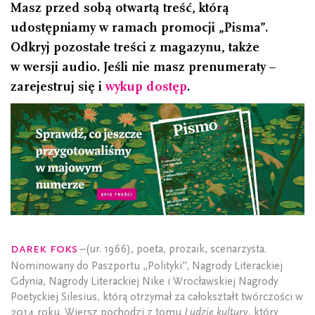
Masz przed sobą otwartą treść, którą
udostępniamy w ramach promocji „Pisma”.
Odkryj pozostałe treści z magazynu, także
w wersji audio. Jeśli nie masz prenumeraty –
zarejestruj się i
wykup dostęp
.
Darek Foks
–(ur. 1966), poeta, prozaik, scenarzysta.
Nominowany do Paszportu „Polityki”, Nagrody Literackiej
Gdynia, Nagrody Literackiej Nike i Wrocławskiej Nagrody
Poetyckiej Silesius, którą otrzymał za całokształt twórczości w
2014 roku. Wiersz pochodzi z tomu
Ludzie kultury
, który