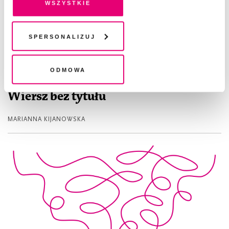
wszystkie
pliki cookies i technologie pokrewne możesz w każdej
chwili wycofać lub ponowić w zakładce "Ustawienia
plików cookie". Wycofanie zgody nie wpływa na
Spersonalizuj
legalność przetwarzania danych przed jej wycofaniem
Odmowa
POEZJA
Wiersz bez tytułu
MARIANNA KIJANOWSKA