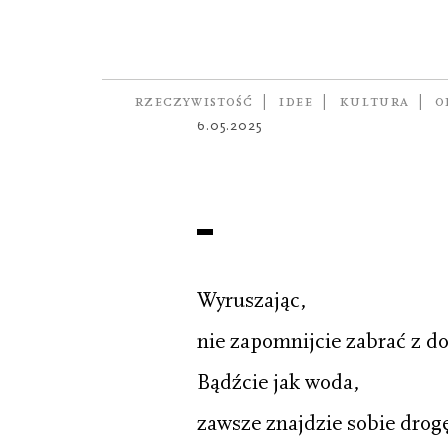
POEZJA
XII/8
autor
PETER REPKA
RZECZYWISTOŚĆ
IDEE
KULTURA
O
6.05.2025
Wyruszając,
nie zapomnijcie zabrać z d
Bądźcie jak woda,
zawsze znajdzie sobie drogę