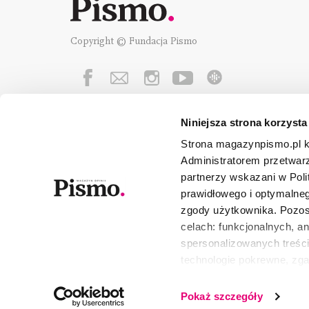
Copyright © Fundacja Pismo
Niniejsza strona korzysta
Fundację Pismo
wspierają:
Strona magazynpismo.pl ko
Administratorem przetwar
partnerzy wskazani w Poli
prawidłowego i optymalneg
zgody użytkownika. Pozost
celach: funkcjonalnych, a
spersonalizowanych treści
technologie pokrewne, zg
urządzeniu końcowym lub 
wszystkie lub niektóre pli
Pokaż szczegóły