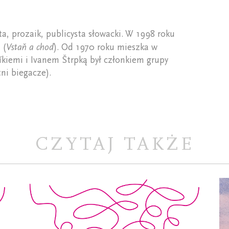
a, prozaik, publicysta słowacki. W 1998 roku
(
Vstaň a choď
). Od 1970 roku mieszka w
kiemi i Ivanem Štrpką był członkiem grupy
ni biegacze).
CZYTAJ TAKŻE