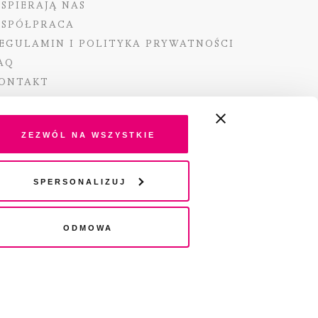
SPIERAJĄ NAS
SPÓŁPRACA
EGULAMIN I POLITYKA PRYWATNOŚCI
AQ
ONTAKT
Zezwól na wszystkie
ano ze środków Ministra Kultury i Dziedzictwa
Spersonalizuj
o pochodzących z Funduszu Promocji Kultury –
go funduszu celowego
Odmowa
wydania audio „Pisma” jest Radio 357.