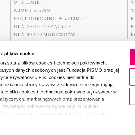
O „PIŚMIE”
W
ABOUT PISMO
W
FACT-CHECKING W „PIŚMIE”
R
DLA OSÓB PISZĄCYCH
F
DLA REKLAMODAWCÓW
K
GDZIE KUPIĆ „PISMO”?
 z plików cookie
rzysta z plików cookies i technologii pokrewnych.
zanych danych osobowych jest Fundacja PISMO oraz jej
Dofinansow
Narodoweg
tyce Prywatności. Pliki cookies niezbędne do
państwowe
o działania strony są zawsze aktywne i nie wymagają
ałe pliki cookies i technologie pokrewne są używane w
nalitycznych, marketingowych oraz prezentowania
Partnerem 
. Wyrażając dobrowolną zgodę na pliki cookies i
adzasz się na przechowywanie informacji na Twoim
dostęp do niego i przetwarzanie danych. Zgodę na
ki cookies i technologie pokrewne możesz w każdej chwili