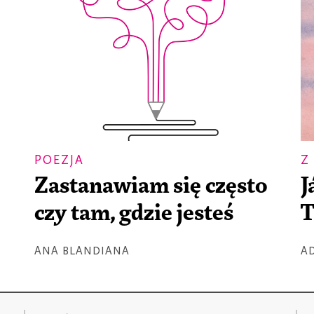
POEZJA
Z
Zastanawiam się często
J
czy tam, gdzie jesteś
T
ANA BLANDIANA
A