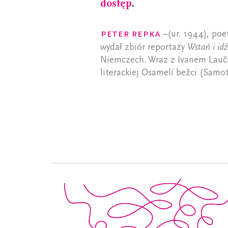
dostęp
.
Peter Repka
–(ur. 1944), poet
wydał zbiór reportaży
Wstań i idź
Niemczech. Wraz z Ivanem Laučí
literackiej Osamelí bežci (Samot