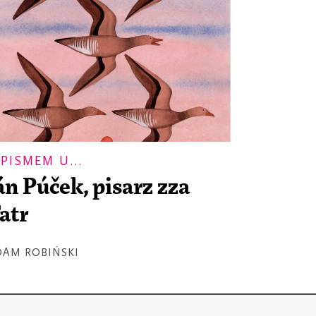
 PISMEM U...
án Púček, pisarz zza
atr
DAM ROBIŃSKI