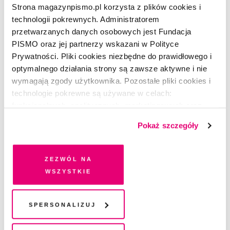
Strona magazynpismo.pl korzysta z plików cookies i
technologii pokrewnych. Administratorem
przetwarzanych danych osobowych jest Fundacja
PISMO oraz jej partnerzy wskazani w Polityce
Prywatności. Pliki cookies niezbędne do prawidłowego i
optymalnego działania strony są zawsze aktywne i nie
wymagają zgody użytkownika. Pozostałe pliki cookies i
technologie pokrewne są używane w celach:
funkcjonalnych, analitycznych, marketingowych oraz
prezentowania spersonalizowanych treści. Wyrażając
Pokaż szczegóły
dobrowolną zgodę na pliki cookies i technologie
pokrewne, zgadzasz się na przechowywanie informacji
na Twoim urządzeniu końcowym lub dostęp do niego i
Zezwól na
POEZJA
przetwarzanie danych. Zgodę na wszystkie lub niektóre
wszystkie
Wiersz bez tytułu
pliki cookies i technologie pokrewne możesz w każdej
chwili wycofać lub ponowić w zakładce "Ustawienia
MARIANNA KIJANOWSKA
plików cookie". Wycofanie zgody nie wpływa na
Spersonalizuj
legalność przetwarzania danych przed jej wycofaniem