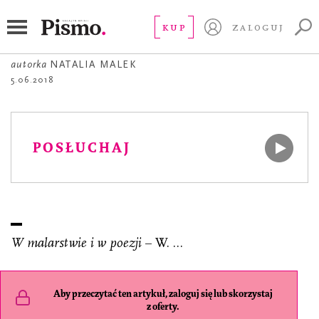
POEZJA
Rzut
KUP
ZALOGUJ
autorka
NATALIA MALEK
5.06.2018
POSŁUCHAJ
W malarstwie i w poezji
– W. …
Aby przeczytać ten artykuł, zaloguj się lub skorzystaj
z oferty.