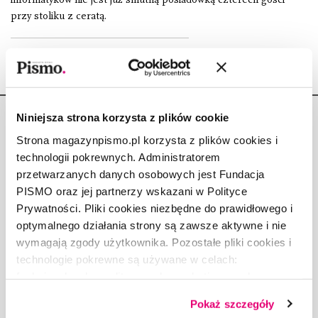
przy stoliku z ceratą.
Niniejsza strona korzysta z plików cookie
Strona magazynpismo.pl korzysta z plików cookies i
technologii pokrewnych. Administratorem
przetwarzanych danych osobowych jest Fundacja
Copyright © Fundacja Pismo
PISMO oraz jej partnerzy wskazani w Polityce
Prywatności. Pliki cookies niezbędne do prawidłowego i
optymalnego działania strony są zawsze aktywne i nie
wymagają zgody użytkownika. Pozostałe pliki cookies i
technologie pokrewne są używane w celach:
O „PIŚMIE”
funkcjonalnych, analitycznych, marketingowych oraz
ABOUT PISMO
prezentowania spersonalizowanych treści. Wyrażając
FACT-CHECKING W „PIŚMIE”
Pokaż szczegóły
dobrowolną zgodę na pliki cookies i technologie