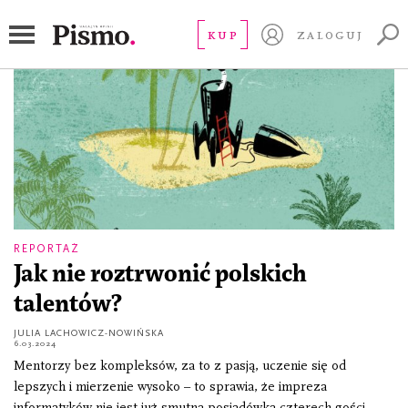
mentorzy
KUP
ZALOGUJ
REPORTAŻ
Jak nie roztrwonić polskich
talentów?
JULIA LACHOWICZ-NOWIŃSKA
6.03.2024
Mentorzy bez kompleksów, za to z pasją, uczenie się od
lepszych i mierzenie wysoko – to sprawia, że impreza
informatyków nie jest już smutną posiadówką czterech gości