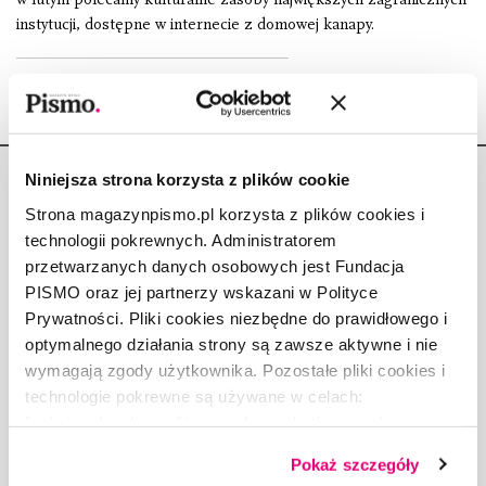
instytucji, dostępne w internecie z domowej kanapy.
Niniejsza strona korzysta z plików cookie
Strona magazynpismo.pl korzysta z plików cookies i
technologii pokrewnych. Administratorem
przetwarzanych danych osobowych jest Fundacja
Copyright © Fundacja Pismo
PISMO oraz jej partnerzy wskazani w Polityce
Prywatności. Pliki cookies niezbędne do prawidłowego i
optymalnego działania strony są zawsze aktywne i nie
wymagają zgody użytkownika. Pozostałe pliki cookies i
technologie pokrewne są używane w celach:
O „PIŚMIE”
funkcjonalnych, analitycznych, marketingowych oraz
ABOUT PISMO
prezentowania spersonalizowanych treści. Wyrażając
FACT-CHECKING W „PIŚMIE”
Pokaż szczegóły
dobrowolną zgodę na pliki cookies i technologie