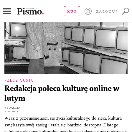
Michał Anioł
KUP
ZALOGUJ
RZECZ GUSTU
Redakcja poleca kulturę online w
lutym
REDAKCJA
2.02.2021
Wraz z przeniesieniem się życia kulturalnego do sieci, kultura
zwiększyła swój zasięg i stała się bardziej dostępna. Dlatego
w lutym polecamy kulturalne zasoby największych zagranicznych