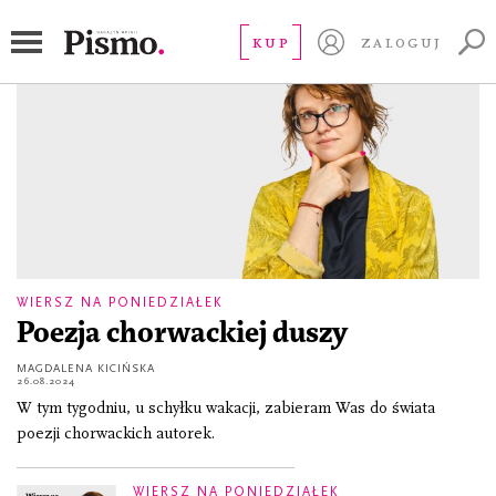
Monika Herceg
KUP
ZALOGUJ
WIERSZ NA PONIEDZIAŁEK
Poezja chorwackiej duszy
MAGDALENA KICIŃSKA
26.08.2024
W tym tygodniu, u schyłku wakacji, zabieram Was do świata
poezji chorwackich autorek.
WIERSZ NA PONIEDZIAŁEK