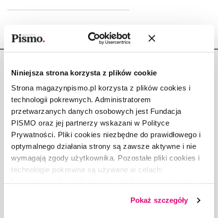
Niniejsza strona korzysta z plików cookie
Strona magazynpismo.pl korzysta z plików cookies i
technologii pokrewnych. Administratorem
Copyright © Fundacja Pismo
przetwarzanych danych osobowych jest Fundacja
PISMO oraz jej partnerzy wskazani w Polityce
Prywatności. Pliki cookies niezbędne do prawidłowego i
optymalnego działania strony są zawsze aktywne i nie
wymagają zgody użytkownika. Pozostałe pliki cookies i
O „PIŚMIE”
technologie pokrewne są używane w celach:
ABOUT PISMO
funkcjonalnych, analitycznych, marketingowych oraz
FACT-CHECKING W „PIŚMIE”
prezentowania spersonalizowanych treści. Wyrażając
Pokaż szczegóły
dobrowolną zgodę na pliki cookies i technologie
DLA OSÓB PISZĄCYCH
pokrewne, zgadzasz się na przechowywanie informacji
DLA REKLAMODAWCÓW