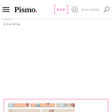
komiks
KUP
ZALOGUJ
autor
9.04.2024