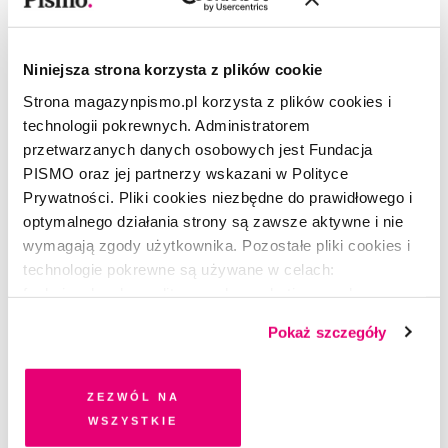
Prenumerata
Niniejsza strona korzysta z plików cookie
co miesiąc papierowe wydanie,
Strona magazynpismo.pl korzysta z plików cookies i
dostęp online do aplikacji i serwisu
technologii pokrewnych. Administratorem
przetwarzanych danych osobowych jest Fundacja
PISMO oraz jej partnerzy wskazani w Polityce
Prywatności. Pliki cookies niezbędne do prawidłowego i
24,99
/ miesiąc
optymalnego działania strony są zawsze aktywne i nie
wymagają zgody użytkownika. Pozostałe pliki cookies i
WYBIERAM
technologie pokrewne są używane w celach:
funkcjonalnych, analitycznych, marketingowych oraz
prezentowania spersonalizowanych treści. Wyrażając
Pokaż szczegóły
dobrowolną zgodę na pliki cookies i technologie
pokrewne, zgadzasz się na przechowywanie informacji
na Twoim urządzeniu końcowym lub dostęp do niego i
Zezwól na
przetwarzanie danych. Zgodę na wszystkie lub niektóre
wszystkie
pliki cookies i technologie pokrewne możesz w każdej