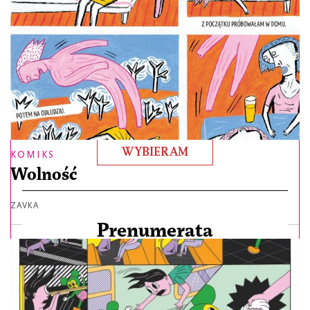
wersja audio i na czytniki,
dostęp do aplikacji i serwisu
14,99
/ miesiąc
WYBIERAM
KOMIKS
Wolność
ZAVKA
Prenumerata
co miesiąc papierowe wydanie,
dostęp online do aplikacji i serwisu