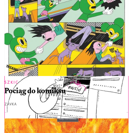
24,99
/ miesiąc
WYBIERAM
SZKIC
Pociąg do komiksu
ZAVKA