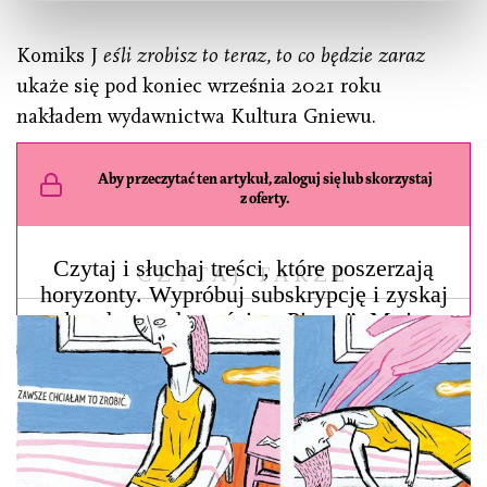
Komiks J
eśli zrobisz to teraz, to co będzie zaraz
ukaże się pod koniec września 2021 roku
nakładem wydawnictwa Kultura Gniewu.
Aby przeczytać ten artykuł, zaloguj się lub skorzystaj
z oferty.
Czytaj i słuchaj treści, które poszerzają
CZYTAJ TAKŻE
horyzonty. Wypróbuj subskrypcję i zyskaj
pełen dostęp do treści z „Pisma”. Możesz
zrezygnować w każdej chwili.
Dostęp online