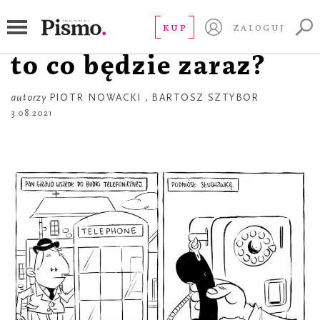
KOMIKS
Jeśli zrobisz to teraz,
KUP
ZALOGUJ
to co będzie zaraz?
autorzy
PIOTR NOWACKI
,
BARTOSZ SZTYBOR
3.08.2021