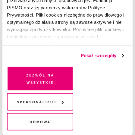
przetwarzanych danych osobowych jest Fundacja
PISMO oraz jej partnerzy wskazani w Polityce
Prywatności. Pliki cookies niezbędne do prawidłowego i
optymalnego działania strony są zawsze aktywne i nie
wymagają zgody użytkownika. Pozostałe pliki cookies i
technologie pokrewne są używane w celach:
funkcjonalnych, analitycznych, marketingowych oraz
prezentowania spersonalizowanych treści. Wyrażając
Pokaż szczegóły
dobrowolną zgodę na pliki cookies i technologie
pokrewne, zgadzasz się na przechowywanie informacji
na Twoim urządzeniu końcowym lub dostęp do niego i
Zezwól na
przetwarzanie danych. Zgodę na wszystkie lub niektóre
wszystkie
pliki cookies i technologie pokrewne możesz w każdej
chwili wycofać lub ponowić w zakładce "Ustawienia
plików cookie". Wycofanie zgody nie wpływa na
Spersonalizuj
legalność przetwarzania danych przed jej wycofaniem
Odmowa