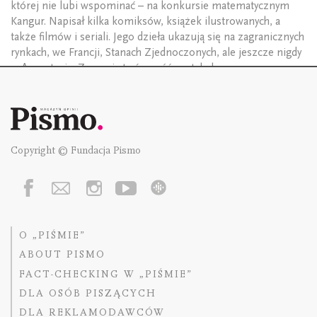
której nie lubi wspominać – na konkursie matematycznym
Kangur. Napisał kilka komiksów, książek ilustrowanych, a
także filmów i seriali. Jego dzieła ukazują się na zagranicznych
rynkach, we Francji, Stanach Zjednoczonych, ale jeszcze nigdy
w Argentynie. Za swoją twórczość został uhonorowany
kilkoma nagrodami, z których ze dwie nawet coś znaczą.
Copyright © Fundacja Pismo
O „PIŚMIE”
ABOUT PISMO
FACT-CHECKING W „PIŚMIE”
DLA OSÓB PISZĄCYCH
DLA REKLAMODAWCÓW