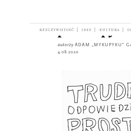
KOMIKS
Trudne odp
proste pyta
RZECZYWISTOŚĆ
IDEE
KULTURA
O
autorzy
ADAM „MYKUPYKU” 
4.08.2020