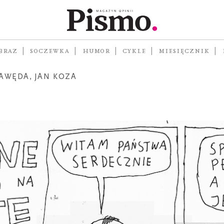
owiedzi na
nia
BRAZ
SOCZEWKA
HUMOR
CYKLE
MIESIĘCZNIK
GAWĘDA
,
JAN KOZA