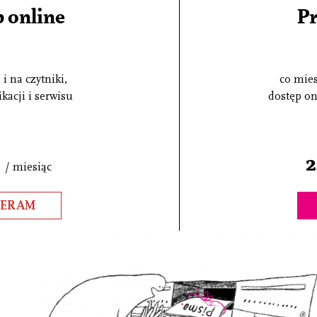
 online
P
i na czytniki,
co mies
kacji i serwisu
dostęp on
2
/ miesiąc
IERAM