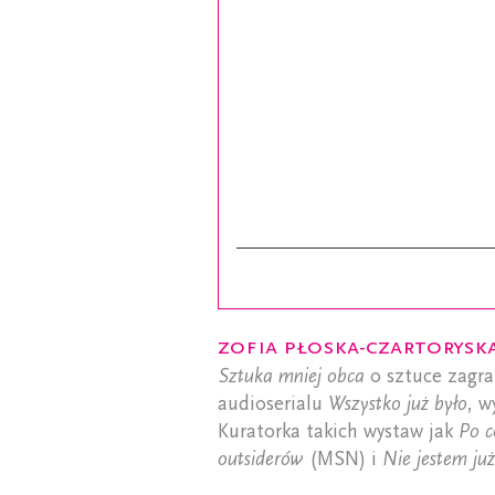
Zofia Płoska-Czartorysk
Sztuka mniej obca
o sztuce zagra
audioserialu
Wszystko już było
, w
Kuratorka takich wystaw jak
Po c
outsiderów
(MSN) i
Nie jestem ju