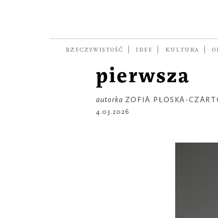
GALERIA
W ramach P
Wenus ant
RZECZYWISTOŚĆ
IDEE
KULTURA
O
pierwsza
autorka
ZOFIA PŁOSKA-CZART
4.03.2026