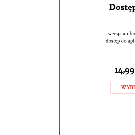
Dostęp
wersja audio 
dostęp do apli
14,99
WYB