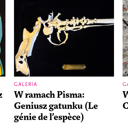
GALERIA
G
z
W ramach Pisma:
W
Geniusz gatunku (Le
C
génie de l’espèce)