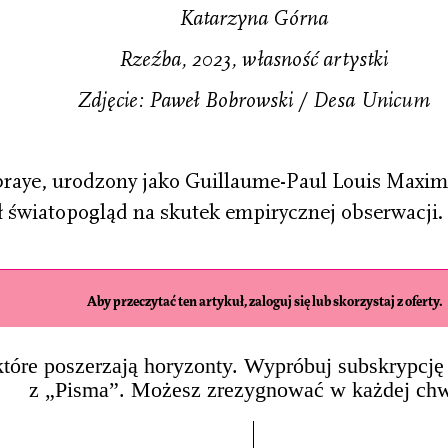
Katarzyna Górna
Rzeźba, 2023, własność artystki
Zdjęcie: Paweł Bobrowski / Desa Unicum
braye, urodzony jako Guillaume-Paul Louis Maxim
ł światopogląd na skutek empirycznej obserwacji
Aby przeczytać ten artykuł, zaloguj się lub skorzystaj z oferty.
, które poszerzają horyzonty. Wypróbuj subskrypcję 
z „Pisma”. Możesz zrezygnować w każdej chw