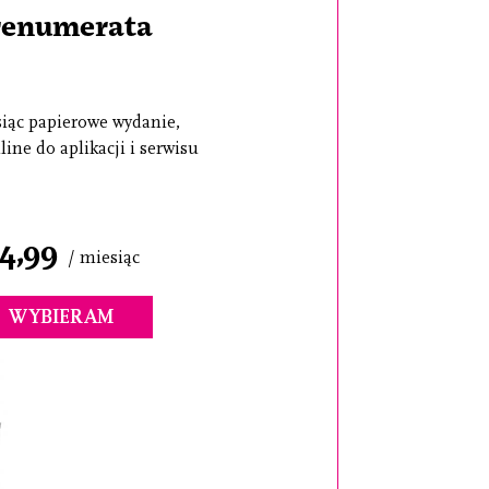
renumerata
iąc papierowe wydanie,
line do aplikacji i serwisu
4,99
/ miesiąc
WYBIERAM