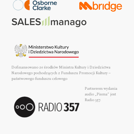
Dofinansowano ze środków Ministra Kultury i Dziedzictwa
Narodowego pochodzących z Funduszu Promocji Kultury –
państwowego funduszu celowego
Partnerem wydania
audio „Pisma” jest
Radio 357.