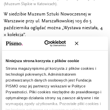
(Muzeum Śląskie w Katowicach).
W siedzibie Muzeum Sztuki Nowoczesnej w
Warszawie przy ul. Marszałkowskiej 103 do 5
października oglądać można „Wystawa niestała, 4
× kolekcja”.
Niniejsza strona korzysta z plików cookie
Strona magazynpismo.pl korzysta z plików cookies i
technologii pokrewnych. Administratorem
przetwarzanych danych osobowych jest Fundacja
PISMO oraz jej partnerzy wskazani w Polityce
Prywatności. Pliki cookies niezbędne do prawidłowego i
CZYTAJ TAKŻE
optymalnego działania strony są zawsze aktywne i nie
wymagają zgody użytkownika. Pozostałe pliki cookies i
technologie pokrewne są używane w celach: