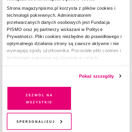
Strona magazynpismo.pl korzysta z plików cookies i
technologii pokrewnych. Administratorem
przetwarzanych danych osobowych jest Fundacja
PISMO oraz jej partnerzy wskazani w Polityce
Prywatności. Pliki cookies niezbędne do prawidłowego i
optymalnego działania strony są zawsze aktywne i nie
wymagają zgody użytkownika. Pozostałe pliki cookies i
technologie pokrewne są używane w celach:
funkcjonalnych, analitycznych, marketingowych oraz
prezentowania spersonalizowanych treści. Wyrażając
Pokaż szczegóły
dobrowolną zgodę na pliki cookies i technologie
pokrewne, zgadzasz się na przechowywanie informacji
na Twoim urządzeniu końcowym lub dostęp do niego i
Zezwól na
przetwarzanie danych. Zgodę na wszystkie lub niektóre
ROZMOWA
wszystkie
pliki cookies i technologie pokrewne możesz w każdej
Irena Buchenfeld: świat
chwili wycofać lub ponowić w zakładce "Ustawienia
wewnętrznych buntowników
plików cookie". Wycofanie zgody nie wpływa na
Spersonalizuj
legalność przetwarzania danych przed jej wycofaniem
MAGDALENA KICIŃSKA