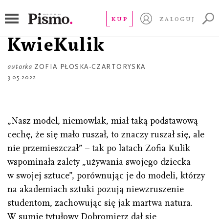
GALERIA
W ramach Pisma:
KUP
ZALOGUJ
KwieKulik
autorka
ZOFIA PŁOSKA-CZARTORYSKA
3.05.2022
„Nasz model, niemowlak, miał taką podstawową
cechę, że się mało ruszał, to znaczy ruszał się, ale
nie przemieszczał” – tak po latach Zofia Kulik
wspominała zalety „używania swojego dziecka
w swojej sztuce”, porównując je do modeli, którzy
na akademiach sztuki pozują niewzruszenie
studentom, zachowując się jak martwa natura.
W sumie tytułowy Dobromierz dał się