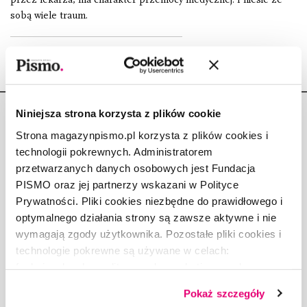
sobą wiele traum.
Niniejsza strona korzysta z plików cookie
Strona magazynpismo.pl korzysta z plików cookies i
technologii pokrewnych. Administratorem
przetwarzanych danych osobowych jest Fundacja
Copyright © Fundacja Pismo
PISMO oraz jej partnerzy wskazani w Polityce
Prywatności. Pliki cookies niezbędne do prawidłowego i
optymalnego działania strony są zawsze aktywne i nie
wymagają zgody użytkownika. Pozostałe pliki cookies i
technologie pokrewne są używane w celach:
O „PIŚMIE”
funkcjonalnych, analitycznych, marketingowych oraz
ABOUT PISMO
prezentowania spersonalizowanych treści. Wyrażając
FACT-CHECKING W „PIŚMIE”
Pokaż szczegóły
dobrowolną zgodę na pliki cookies i technologie