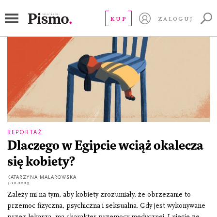
obrzezanie
KUP
ZALOGUJ
REPORTAŻ
Dlaczego w Egipcie wciąż okalecza
się kobiety?
KATARZYNA MALAROWSKA
5.12.2023
Zależy mi na tym, aby kobiety zrozumiały, że obrzezanie to
przemoc fizyczna, psychiczna i seksualna. Gdy jest wykonywane
przez lekarza, ma charakter przemocy medycznej. I niesie ze