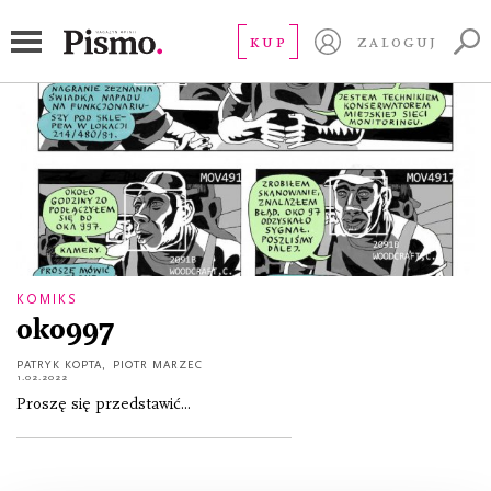
Piotr Marzec
KUP
ZALOGUJ
KOMIKS
oko997
PATRYK KOPTA
,
PIOTR MARZEC
1.02.2022
Proszę się przedstawić...