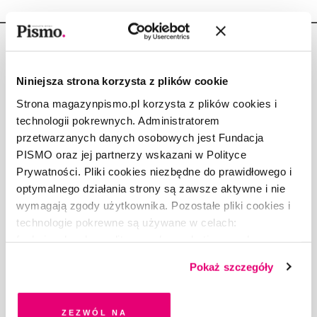
Niniejsza strona korzysta z plików cookie
Strona magazynpismo.pl korzysta z plików cookies i
Copyright © Fundacja Pismo
technologii pokrewnych. Administratorem
przetwarzanych danych osobowych jest Fundacja
PISMO oraz jej partnerzy wskazani w Polityce
Prywatności. Pliki cookies niezbędne do prawidłowego i
optymalnego działania strony są zawsze aktywne i nie
O „PIŚMIE”
wymagają zgody użytkownika. Pozostałe pliki cookies i
ABOUT PISMO
technologie pokrewne są używane w celach:
FACT-CHECKING W „PIŚMIE”
funkcjonalnych, analitycznych, marketingowych oraz
DLA OSÓB PISZĄCYCH
prezentowania spersonalizowanych treści. Wyrażając
Pokaż szczegóły
DLA REKLAMODAWCÓW
dobrowolną zgodę na pliki cookies i technologie
GDZIE KUPIĆ „PISMO”?
pokrewne, zgadzasz się na przechowywanie informacji
WSPIERAJĄ NAS
na Twoim urządzeniu końcowym lub dostęp do niego i
Zezwól na