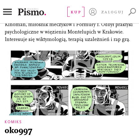
Kopta Patryk
KUP
ZALOGUJ
(ur. 1994), student ostatniego roku psychologii UJ.
Kinoman, miłośnik meczyków i Formuły 1. Odbył praktyki
psychologiczne w więzieniu Montelupich w Krakowie.
Interesuje się wiktymologią, terapią uzależnień i rap grą.
KOMIKS
oko997