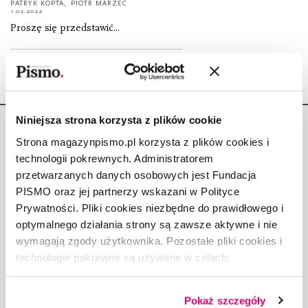
PATRYK KOPTA
,
PIOTR MARZEC
1.02.2022
Proszę się przedstawić...
Niniejsza strona korzysta z plików cookie
Strona magazynpismo.pl korzysta z plików cookies i
technologii pokrewnych. Administratorem
przetwarzanych danych osobowych jest Fundacja
Copyright © Fundacja Pismo
PISMO oraz jej partnerzy wskazani w Polityce
Prywatności. Pliki cookies niezbędne do prawidłowego i
optymalnego działania strony są zawsze aktywne i nie
wymagają zgody użytkownika. Pozostałe pliki cookies i
technologie pokrewne są używane w celach:
O „PIŚMIE”
funkcjonalnych, analitycznych, marketingowych oraz
ABOUT PISMO
prezentowania spersonalizowanych treści. Wyrażając
Pokaż szczegóły
FACT-CHECKING W „PIŚMIE”
dobrowolną zgodę na pliki cookies i technologie