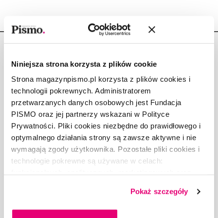
Niniejsza strona korzysta z plików cookie
Strona magazynpismo.pl korzysta z plików cookies i
Copyright © Fundacja Pismo
technologii pokrewnych. Administratorem
przetwarzanych danych osobowych jest Fundacja
PISMO oraz jej partnerzy wskazani w Polityce
Prywatności. Pliki cookies niezbędne do prawidłowego i
optymalnego działania strony są zawsze aktywne i nie
O „PIŚMIE”
wymagają zgody użytkownika. Pozostałe pliki cookies i
ABOUT PISMO
technologie pokrewne są używane w celach:
funkcjonalnych, analitycznych, marketingowych oraz
FACT-CHECKING W „PIŚMIE”
prezentowania spersonalizowanych treści. Wyrażając
DLA OSÓB PISZĄCYCH
Pokaż szczegóły
dobrowolną zgodę na pliki cookies i technologie
DLA REKLAMODAWCÓW
pokrewne, zgadzasz się na przechowywanie informacji
GDZIE KUPIĆ „PISMO”?