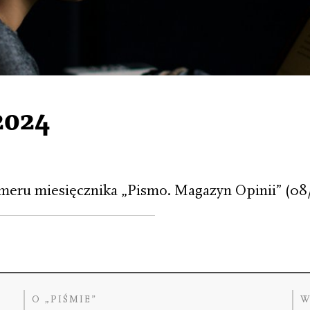
2024
meru miesięcznika „Pismo. Magazyn Opinii” (08
O „PIŚMIE”
W