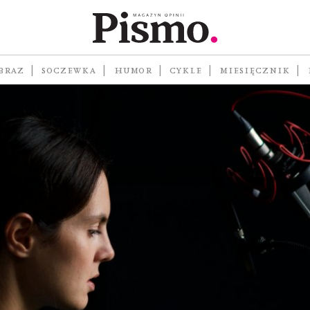
danie audio
BRAZ
SOCZEWKA
HUMOR
CYKLE
MIESIĘCZNIK