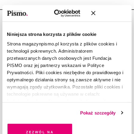
Niniejsza strona korzysta z plików cookie
Strona magazynpismo.pl korzysta z plików cookies i
Copyright © Fundacja Pismo
technologii pokrewnych. Administratorem
przetwarzanych danych osobowych jest Fundacja
PISMO oraz jej partnerzy wskazani w Polityce
Prywatności. Pliki cookies niezbędne do prawidłowego i
optymalnego działania strony są zawsze aktywne i nie
O „PIŚMIE”
wymagają zgody użytkownika. Pozostałe pliki cookies i
ABOUT PISMO
technologie pokrewne są używane w celach:
FACT-CHECKING W „PIŚMIE”
funkcjonalnych, analitycznych, marketingowych oraz
DLA OSÓB PISZĄCYCH
prezentowania spersonalizowanych treści. Wyrażając
Pokaż szczegóły
DLA REKLAMODAWCÓW
dobrowolną zgodę na pliki cookies i technologie
GDZIE KUPIĆ „PISMO”?
pokrewne, zgadzasz się na przechowywanie informacji
WSPIERAJĄ NAS
na Twoim urządzeniu końcowym lub dostęp do niego i
Zezwól na