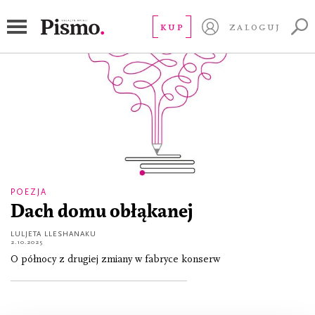
poezja albańska
KUP
ZALOGUJ
POEZJA
Dach domu obłąkanej
LULJETA LLESHANAKU
2.10.2025
O północy z drugiej zmiany w fabryce konserw