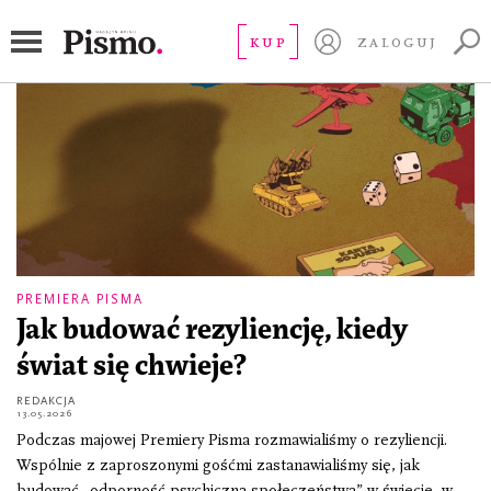
polityka zagraniczna
KUP
ZALOGUJ
PREMIERA PISMA
Jak budować rezyliencję, kiedy
świat się chwieje?
REDAKCJA
13.05.2026
Podczas majowej Premiery Pisma rozmawialiśmy o rezyliencji.
Wspólnie z zaproszonymi gośćmi zastanawialiśmy się, jak
budować „odporność psychiczną społeczeństwa” w świecie, w