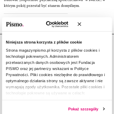
którym pokój przestał być stanem domyślnym.
Niniejsza strona korzysta z plików cookie
Strona magazynpismo.pl korzysta z plików cookies i
technologii pokrewnych. Administratorem
przetwarzanych danych osobowych jest Fundacja
Copyright © Fundacja Pismo
PISMO oraz jej partnerzy wskazani w Polityce
Prywatności. Pliki cookies niezbędne do prawidłowego i
optymalnego działania strony są zawsze aktywne i nie
wymagają zgody użytkownika. Pozostałe pliki cookies i
technologie pokrewne są używane w celach:
O „PIŚMIE”
funkcjonalnych, analitycznych, marketingowych oraz
ABOUT PISMO
prezentowania spersonalizowanych treści. Wyrażając
FACT-CHECKING W „PIŚMIE”
Pokaż szczegóły
dobrowolną zgodę na pliki cookies i technologie