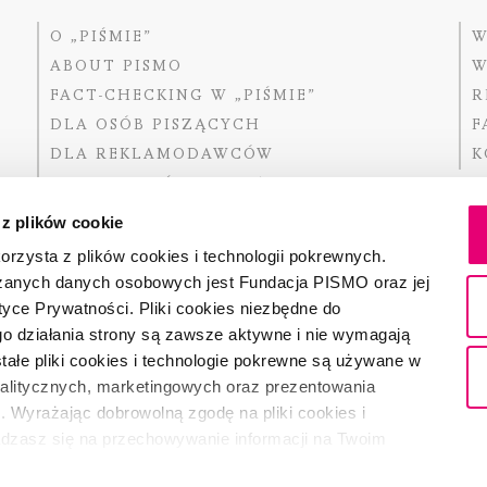
O „PIŚMIE”
W
ABOUT PISMO
W
FACT-CHECKING W „PIŚMIE”
R
DLA OSÓB PISZĄCYCH
F
DLA REKLAMODAWCÓW
K
GDZIE KUPIĆ „PISMO”?
 z plików cookie
rzysta z plików cookies i technologii pokrewnych.
zanych danych osobowych jest Fundacja PISMO oraz jej
Dofinansow
Narodoweg
tyce Prywatności. Pliki cookies niezbędne do
państwowe
o działania strony są zawsze aktywne i nie wymagają
ałe pliki cookies i technologie pokrewne są używane w
nalitycznych, marketingowych oraz prezentowania
Partnerem 
. Wyrażając dobrowolną zgodę na pliki cookies i
adzasz się na przechowywanie informacji na Twoim
dostęp do niego i przetwarzanie danych. Zgodę na