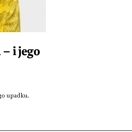
– i jego
ego upadku.