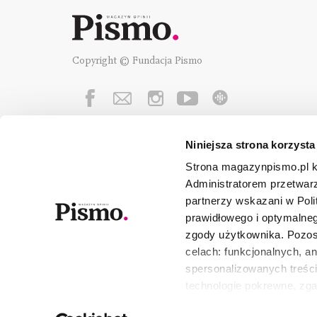
Copyright © Fundacja Pismo
Niniejsza strona korzysta
Fundację Pismo
wspierają:
Strona magazynpismo.pl ko
Administratorem przetwar
partnerzy wskazani w Poli
prawidłowego i optymalneg
zgody użytkownika. Pozost
celach: funkcjonalnych, a
spersonalizowanych treści
technologie pokrewne, zg
urządzeniu końcowym lub 