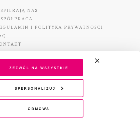
SPIERAJĄ NAS
SPÓŁPRACA
EGULAMIN I POLITYKA PRYWATNOŚCI
AQ
ONTAKT
Zezwól na wszystkie
ano ze środków Ministra Kultury i Dziedzictwa
Spersonalizuj
o pochodzących z Funduszu Promocji Kultury –
go funduszu celowego
Odmowa
wydania audio „Pisma” jest Radio 357.